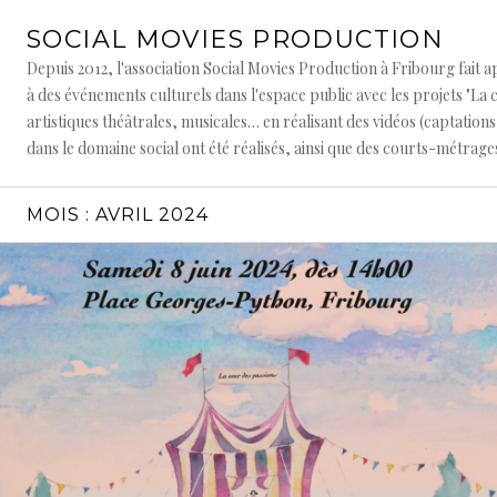
Aller
SOCIAL MOVIES PRODUCTION
au
contenu
Depuis 2012, l'association Social Movies Production à Fribourg fait ap
principal
à des événements culturels dans l'espace public avec les projets "La c
artistiques théâtrales, musicales… en réalisant des vidéos (captation
dans le domaine social ont été réalisés, ainsi que des courts-métrages
MOIS :
AVRIL 2024