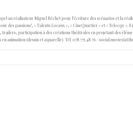
pel au réalisateur Miguel Béchet pour l'écriture des scénarios et la réali
our des passions", « Talents Locaux », « CineQuartier » et « Tel00ge ». En 
s, trailers, participation à des créations théâtrales en projetant des élé
 en animation (dessin et aquarelle). Tél: 078 775 48 76 / social.movies(at)