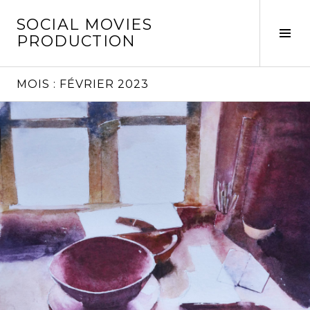
Aller
SOCIAL MOVIES
au
Tog
PRODUCTION
contenu
Sid
principal
MOIS :
FÉVRIER 2023